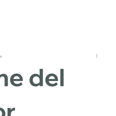
Inicio
Acerc
ra
me del
or