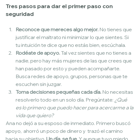
Tres pasos para dar el primer paso con 
seguridad
Reconoce que mereces algo mejor.
 No tienes que 
justificar el maltrato ni minimizar lo que sientes. Si 
tu intuición te dice que no estás bien, escúchala.
Rodéate de apoyo.
 Tal vez sientes que no tienes a 
nadie, pero hay más mujeres de las que crees que 
han pasado por esto y pueden acompañarte. 
Busca redes de apoyo, grupos, personas que te 
escuchen sin juzgar.
Toma decisiones pequeñas cada día.
 No necesitas 
resolverlo todo en un solo día. Pregúntate: 
¿Qué 
es lo primero que puedo hacer para acercarme a la 
vida que quiero?
Ana no dejó a su esposo de inmediato. Primero buscó 
apoyo,  ahorró un poco de dinero y  trazó el camino 
hacia su objetivo. 
Un día, se fue.
 Y aunque tuvo miedo, 