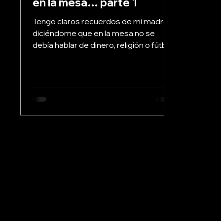
en la mesa… parte 1
Tengo claros recuerdos de mi madre
diciéndome que en la mesa no se
debía hablar de dinero, religión o fútbol,
y para mí resultaba...